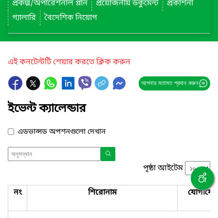
প্রকল্প/অপারেশনাল প্লান
প্রয়োজনীয় ডকুমেন্ট
প্রকাশনা
গ্যালারি
বৈদেশিক নিয়োগ
এই কনটেন্টটি শেয়ার করতে ক্লিক করুন
আপনার মতামত প্রদান করুন
ইভেন্ট ক্যালেন্ডার
এডভান্সড অপশনগুলো দেখান
পৃষ্ঠা আইটেম
নং
শিরোনাম
যোগাযো