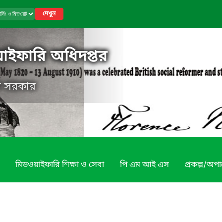
দেখুন
য়াইফারি অধিদপ্তর
েশ সরকার
মিডওয়াইফারি শিক্ষা ও সেবা
পি এম আই এস
প্রকল্প/অপা