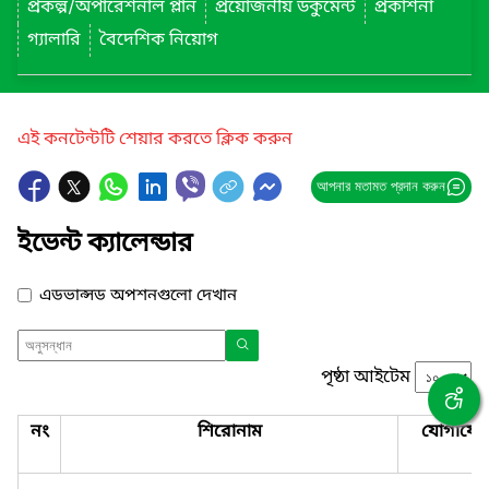
প্রকল্প/অপারেশনাল প্লান
প্রয়োজনীয় ডকুমেন্ট
প্রকাশনা
গ্যালারি
বৈদেশিক নিয়োগ
এই কনটেন্টটি শেয়ার করতে ক্লিক করুন
আপনার মতামত প্রদান করুন
ইভেন্ট ক্যালেন্ডার
এডভান্সড অপশনগুলো দেখান
পৃষ্ঠা আইটেম
নং
শিরোনাম
যোগাযো