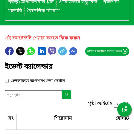
প্রকল্প/অপারেশনাল প্লান
প্রয়োজনীয় ডকুমেন্ট
প্রকাশনা
গ্যালারি
বৈদেশিক নিয়োগ
এই কনটেন্টটি শেয়ার করতে ক্লিক করুন
আপনার মতামত প্রদান করুন
ইভেন্ট ক্যালেন্ডার
এডভান্সড অপশনগুলো দেখান
পৃষ্ঠা আইটেম
নং
শিরোনাম
যোগাযো