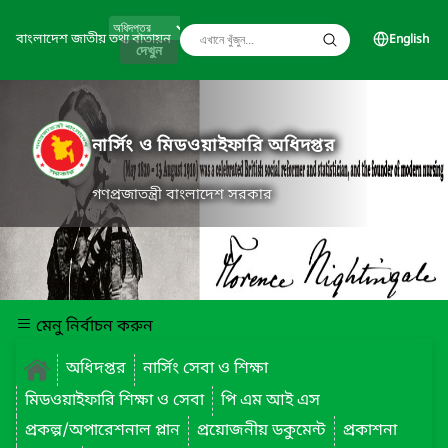
বাংলাদেশ জাতীয় তথ্য বাতায়ন
English
দেখুন
নার্সিং ও মিডওয়াইফারি অধিদপ্তর
গণপ্রজাতন্ত্রী বাংলাদেশ সরকার
মেনু নির্বাচন করুন
অধিদপ্তর
নার্সিং সেবা ও শিক্ষা
মিডওয়াইফারি শিক্ষা ও সেবা
পি এম আই এস
প্রকল্প/অপারেশনাল প্লান
প্রয়োজনীয় ডকুমেন্ট
প্রকাশনা