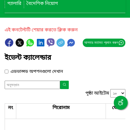
গ্যালারি
বৈদেশিক নিয়োগ
এই কনটেন্টটি শেয়ার করতে ক্লিক করুন
আপনার মতামত প্রদান করুন
ইভেন্ট ক্যালেন্ডার
এডভান্সড অপশনগুলো দেখান
পৃষ্ঠা আইটেম
নং
শিরোনাম
যোগাযো