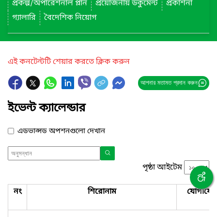
প্রকল্প/অপারেশনাল প্লান
প্রয়োজনীয় ডকুমেন্ট
প্রকাশনা
গ্যালারি
বৈদেশিক নিয়োগ
এই কনটেন্টটি শেয়ার করতে ক্লিক করুন
আপনার মতামত প্রদান করুন
ইভেন্ট ক্যালেন্ডার
এডভান্সড অপশনগুলো দেখান
পৃষ্ঠা আইটেম
নং
শিরোনাম
যোগাযো