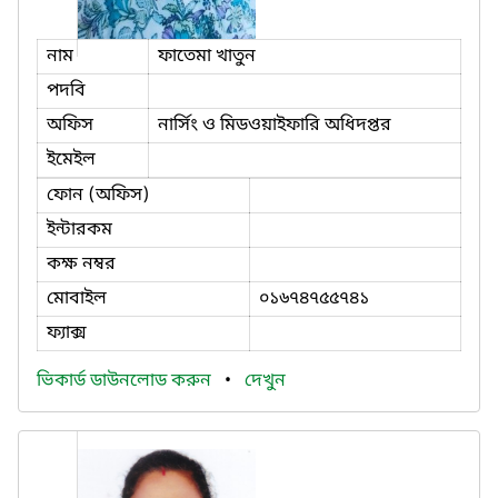
নাম
ফাতেমা খাতুন
পদবি
অফিস
নার্সিং ও মিডওয়াইফারি অধিদপ্তর
ইমেইল
ফোন (অফিস)
ইন্টারকম
কক্ষ নম্বর
মোবাইল
০১৬৭৪৭৫৫৭৪১
ফ্যাক্স
ভিকার্ড ডাউনলোড করুন
•
দেখুন