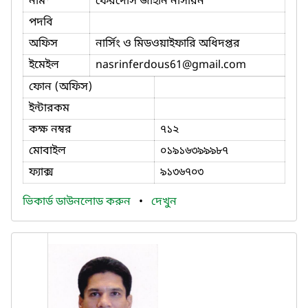
নাম
ফেরদৌস জাহান নাসরিন
পদবি
অফিস
নার্সিং ও মিডওয়াইফারি অধিদপ্তর
ইমেইল
nasrinferdous61
@gmail.com
ফোন (অফিস)
ইন্টারকম
কক্ষ নম্বর
৭১২
মোবাইল
০১৯১৬৩৯৯৯৮৭
ফ্যাক্স
৯১৩৬৭০৩
ভিকার্ড ডাউনলোড করুন
•
দেখুন