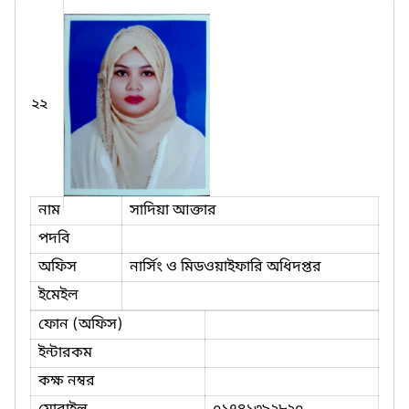
২২
নাম
সাদিয়া আক্তার
পদবি
অফিস
নার্সিং ও মিডওয়াইফারি অধিদপ্তর
ইমেইল
ফোন (অফিস)
ইন্টারকম
কক্ষ নম্বর