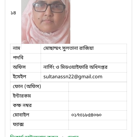
১৪
নাম
মোছাম্মৎ সুলতানা রাজিয়া
পদবি
অফিস
নার্সিং ও মিডওয়াইফারি অধিদপ্তর
ইমেইল
sultanassn22
@gmail.com
ফোন (অফিস)
ইন্টারকম
কক্ষ নম্বর
মোবাইল
০১৭৩১৮৫৪০৬০
ফ্যাক্স