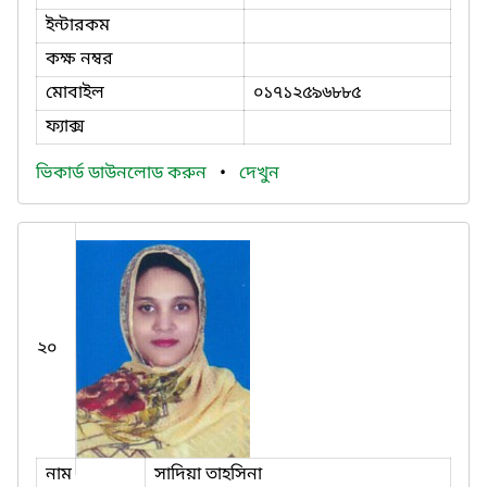
ইন্টারকম
কক্ষ নম্বর
মোবাইল
০১৭১২৫৯৬৮৮৫
ফ্যাক্স
ভিকার্ড ডাউনলোড করুন
•
দেখুন
২০
নাম
সাদিয়া তাহসিনা