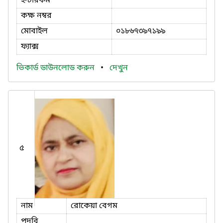
ইন্টারকম
কক্ষ নম্বর
মোবাইল
০১৮৬৭৩৯৭১৯৯
ফ্যাক্স
ভিকার্ড ডাউনলোড করুন
•
দেখুন
৫
নাম
রোকেয়া বেগম
পদবি