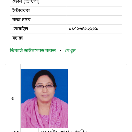
ফোন (অফিস)
ইন্টারকম
কক্ষ নম্বর
মোবাইল
০১৭২৬৪৬২২৬৯
ফ্যাক্স
ভিকার্ড ডাউনলোড করুন
•
দেখুন
৯