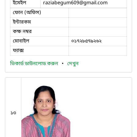
ইমেইল
raziabegum609
@gmail.com
ফোন (অফিস)
ইন্টারকম
কক্ষ নম্বর
মোবাইল
০১৭২৮৫৭৯২৬২
ফ্যাক্স
ভিকার্ড ডাউনলোড করুন
•
দেখুন
১৩