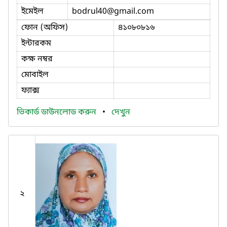
ইমেইল
bodrul40
@gmail.com
ফোন (অফিস)
৪১০৮০৮১৬
ইন্টারকম
কক্ষ নম্বর
মোবাইল
ফ্যাক্স
ভিকার্ড ডাউনলোড করুন
•
দেখুন
২