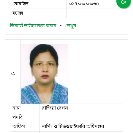
মোবাইল
০১৭১৬০১৬০৬৩
ফ্যাক্স
ভিকার্ড ডাউনলোড করুন
•
দেখুন
১২
নাম
রাজিয়া বেগম
পদবি
অফিস
নার্সিং ও মিডওয়াইফারি অধিদপ্তর