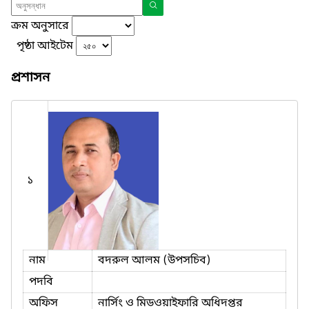
ক্রম অনুসারে
পৃষ্ঠা আইটেম
প্রশাসন
১
নাম
বদরুল আলম (উপসচিব)
পদবি
অফিস
নার্সিং ও মিডওয়াইফারি অধিদপ্তর