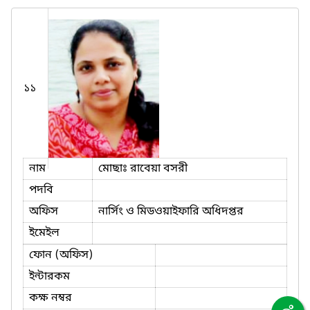
১১
নাম
মোছাঃ রাবেয়া বসরী
পদবি
অফিস
নার্সিং ও মিডওয়াইফারি অধিদপ্তর
ইমেইল
ফোন (অফিস)
ইন্টারকম
কক্ষ নম্বর