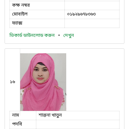
কক্ষ নম্বর
মোবাইল
০১৯২৯৬৭৮৩৬৩
ফ্যাক্স
ভিকার্ড ডাউনলোড করুন
•
দেখুন
১৬
নাম
শান্তনা খাতুন
পদবি