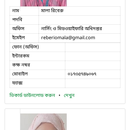
নাম
মালা রিবেরু
পদবি
অফিস
নার্সিং ও মিডওয়াইফারি অধিদপ্তর
ইমেইল
reberiomala
@gmail.com
ফোন (অফিস)
ইন্টারকম
কক্ষ নম্বর
মোবাইল
০১৭৩৫৭৪৯০৬৭
ফ্যাক্স
ভিকার্ড ডাউনলোড করুন
•
দেখুন