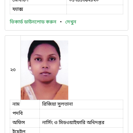
মোবাইল
০১৭৪১৩৯২৮২০
ফ্যাক্স
ভিকার্ড ডাউনলোড করুন
•
দেখুন
২৩
নাম
রিজিয়া সুলতানা
পদবি
অফিস
নার্সিং ও মিডওয়াইফারি অধিদপ্তর
ইমেইল