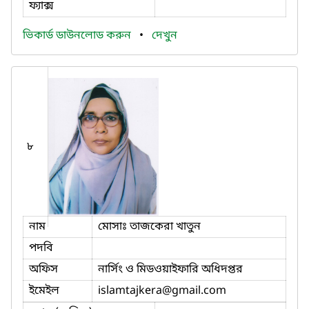
ফ্যাক্স
ভিকার্ড ডাউনলোড করুন
•
দেখুন
৮
নাম
মোসাঃ তাজকেরা খাতুন
পদবি
অফিস
নার্সিং ও মিডওয়াইফারি অধিদপ্তর
ইমেইল
islamtajkera
@gmail.com