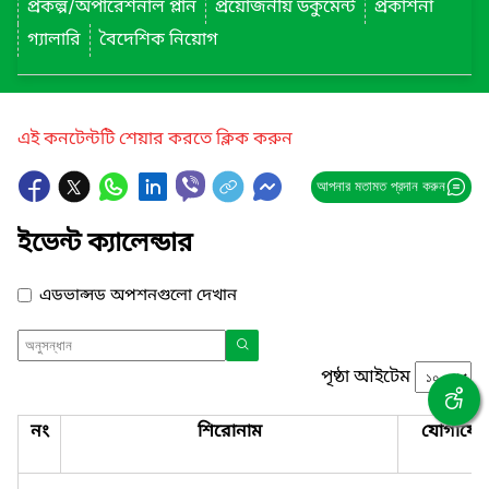
প্রকল্প/অপারেশনাল প্লান
প্রয়োজনীয় ডকুমেন্ট
প্রকাশনা
গ্যালারি
বৈদেশিক নিয়োগ
এই কনটেন্টটি শেয়ার করতে ক্লিক করুন
আপনার মতামত প্রদান করুন
ইভেন্ট ক্যালেন্ডার
এডভান্সড অপশনগুলো দেখান
পৃষ্ঠা আইটেম
নং
শিরোনাম
যোগাযো