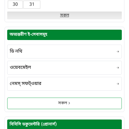
30
31
সকল
অভ্যন্তরীণ ই-সেবাসমূহ
ডি নথি
ওয়েবমেইল
নেমস্ সফট্ওয়ার
সকল
বিবিসি ডকুমেন্টরি (প্রোনার্স)