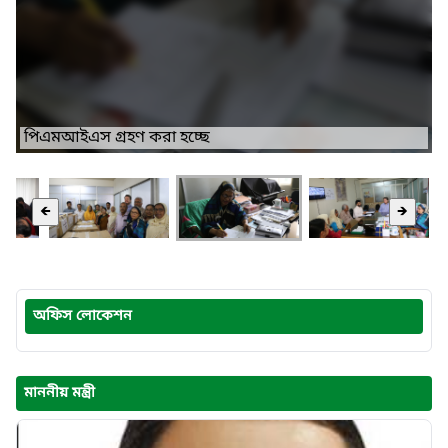
পিএমআইএস গ্রহণ করা হচ্ছে
🡸
🡺
অফিস লোকেশন
মাননীয় মন্ত্রী