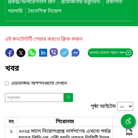
প্রকল্প/অপারেশনাল প্লান
প্রয়োজনীয় ডকুমেন্ট
প্রকাশনা
গ্যালারি
বৈদেশিক নিয়োগ
এই কনটেন্টটি শেয়ার করতে ক্লিক করুন
আপনার মতামত প্রদান করুন
খবর
এডভান্সড অপশনগুলো দেখান
পৃষ্ঠা আইটেম
নং
শিরোনাম
ফাইল
১
২০২৫ সালে নিয়োগপ্রাপ্ত নার্সগণের এখনো পর্যন্ত