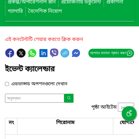
প্রকল্প/অপারেশনাল প্লান
প্রয়োজনীয় ডকুমেন্ট
প্রকাশনা
গ্যালারি
বৈদেশিক নিয়োগ
এই কনটেন্টটি শেয়ার করতে ক্লিক করুন
আপনার মতামত প্রদান করুন
ইভেন্ট ক্যালেন্ডার
এডভান্সড অপশনগুলো দেখান
পৃষ্ঠা আইটেম
নং
শিরোনাম
যোগাযো