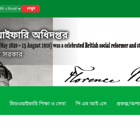
দেখুন
য়াইফারি অধিদপ্তর
েশ সরকার
মিডওয়াইফারি শিক্ষা ও সেবা
পি এম আই এস
প্রকল্প/অপা