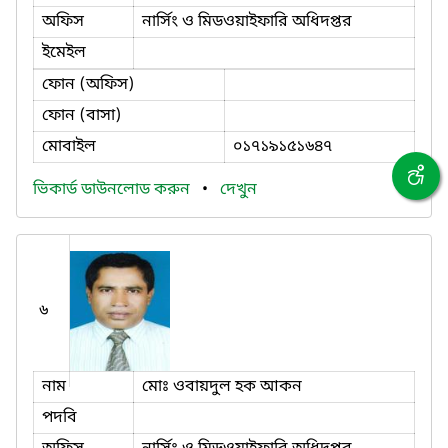
অফিস
নার্সিং ও মিডওয়াইফারি অধিদপ্তর
ইমেইল
ফোন (অফিস)
ফোন (বাসা)
মোবাইল
০১৭১৯১৫১৬৪৭
ভিকার্ড ডাউনলোড করুন
•
দেখুন
৬
নাম
মোঃ ওবায়দুল হক ‍আকন
পদবি