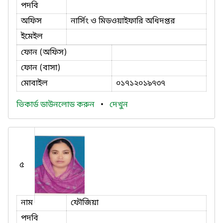
পদবি
অফিস
নার্সিং ও মিডওয়াইফারি অধিদপ্তর
ইমেইল
ফোন (অফিস)
ফোন (বাসা)
মোবাইল
০১৭১২০১৯৭৩৭
ভিকার্ড ডাউনলোড করুন
•
দেখুন
৫
নাম
ফৌজিয়া
পদবি