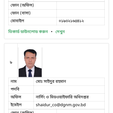
ফোন (অফিস)
ফোন (বাসা)
মোবাইল
০১৯৩২১৬৫৪১২
ভিকার্ড ডাউনলোড করুন
•
দেখুন
৯
নাম
মোঃ সাইদুর রহমান
পদবি
অফিস
নার্সিং ও মিডওয়াইফারি অধিদপ্তর
ইমেইল
shaidur_co
@dgnm.gov.bd