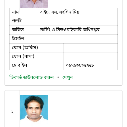
নাম
এইচ. এম. মহসিন মিয়া
পদবি
অফিস
নার্সিং ও মিডওয়াইফারি অধিদপ্তর
ইমেইল
ফোন (অফিস)
ফোন (বাসা)
মোবাইল
০১৭১৬৯৬৫২৫৮
ভিকার্ড ডাউনলোড করুন
•
দেখুন
২