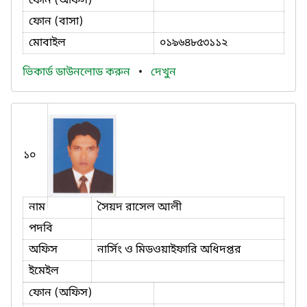
ফোন (অফিস)
ফোন (বাসা)
মোবাইল
০১৯৬৪৮৫৩১১২
ভিকার্ড ডাউনলোড করুন
•
দেখুন
১০
নাম
সৈয়দ রাসেল আলী
পদবি
অফিস
নার্সিং ও মিডওয়াইফারি অধিদপ্তর
ইমেইল
ফোন (অফিস)