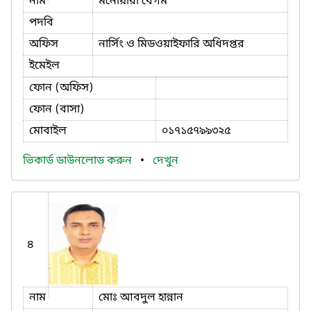
নাম
মনোয়ারা বেগম
পদবি
অফিস
নার্সিং ও মিডওয়াইফারি অধিদপ্তর
ইমেইল
ফোন (অফিস)
ফোন (বাসা)
মোবাইল
০১৭১৫৭৯৯৩২৫
ভিকার্ড ডাউনলোড করুন
•
দেখুন
৪
নাম
মোঃ আবদুল হান্নান