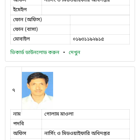
অফিস
নার্সিং ও মিডওয়াইফারি অধিদপ্তর
ইমেইল
ফোন (অফিস)
ফোন (বাসা)
মোবাইল
০১৯৩১১৯২৯১৫
ভিকার্ড ডাউনলোড করুন
•
দেখুন
৭
নাম
গোলাম মাওলা
পদবি
অফিস
নার্সিং ও মিডওয়াইফারি অধিদপ্তর