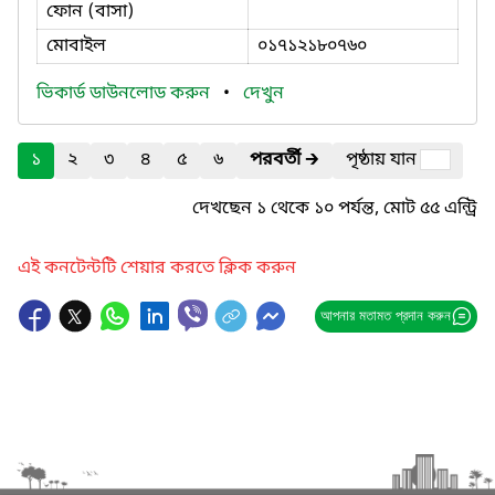
ফোন (বাসা)
মোবাইল
০১৭১২১৮০৭৬০
ভিকার্ড ডাউনলোড করুন
•
দেখুন
১
২
৩
৪
৫
৬
পরবর্তী
🡲
পৃষ্ঠায় যান
দেখছেন ১ থেকে ১০ পর্যন্ত, মোট ৫৫ এন্ট্রি
এই কনটেন্টটি শেয়ার করতে ক্লিক করুন
আপনার মতামত প্রদান করুন