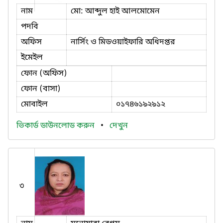
নাম
মো: আব্দুল হাই আলমোমেন
পদবি
অফিস
নার্সিং ও মিডওয়াইফারি অধিদপ্তর
ইমেইল
ফোন (অফিস)
ফোন (বাসা)
মোবাইল
০১৭৪৬১৯২৯১২
ভিকার্ড ডাউনলোড করুন
•
দেখুন
৩