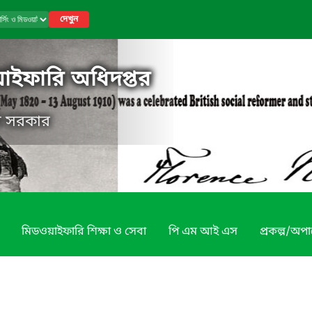
দেখুন
য়াইফারি অধিদপ্তর
েশ সরকার
মিডওয়াইফারি শিক্ষা ও সেবা
পি এম আই এস
প্রকল্প/অপা